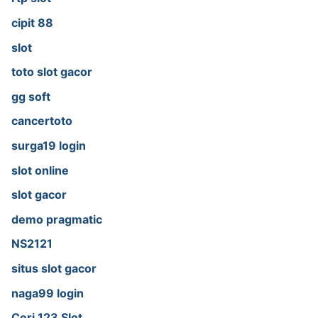
cipit 88
slot
toto slot gacor
gg soft
cancertoto
surga19 login
slot online
slot gacor
demo pragmatic
NS2121
situs slot gacor
naga99 login
Ceri 123 Slot