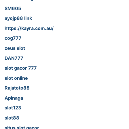
SM605
ayojp88 link
https://kayra.com.au/
cog777
zeus slot
DAN777
slot gacor 777
slot online
Rajatoto88
Apinaga
slot123
slot88
situs slot gacor