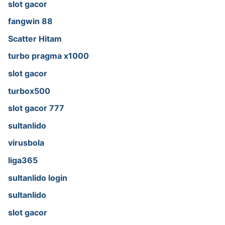
slot gacor
fangwin 88
Scatter Hitam
turbo pragma x1000
slot gacor
turbox500
slot gacor 777
sultanlido
virusbola
liga365
sultanlido login
sultanlido
slot gacor