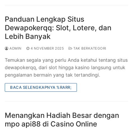
Panduan Lengkap Situs
Dewapokerqq: Slot, Lotere, dan
Lebih Banyak
ADMIN
4 NOVEMBER 2025
TAK BERKATEGORI
Temukan segala yang perlu Anda ketahui tentang situs
dewapokerqq, dari slot hingga kasino langsung untuk
pengalaman bermain yang tak tertandingi.
BACA SELENGKAPNYA %RARR;
Menangkan Hadiah Besar dengan
mpo api88 di Casino Online