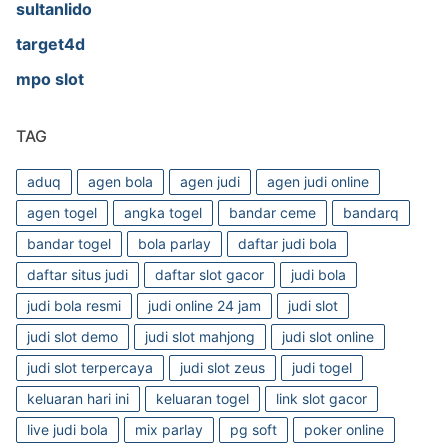
sultanlido
target4d
mpo slot
TAG
aduq
agen bola
agen judi
agen judi online
agen togel
angka togel
bandar ceme
bandarq
bandar togel
bola parlay
daftar judi bola
daftar situs judi
daftar slot gacor
judi bola
judi bola resmi
judi online 24 jam
judi slot
judi slot demo
judi slot mahjong
judi slot online
judi slot terpercaya
judi slot zeus
judi togel
keluaran hari ini
keluaran togel
link slot gacor
live judi bola
mix parlay
pg soft
poker online