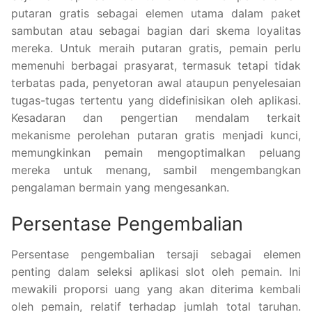
putaran gratis sebagai elemen utama dalam paket
sambutan atau sebagai bagian dari skema loyalitas
mereka. Untuk meraih putaran gratis, pemain perlu
memenuhi berbagai prasyarat, termasuk tetapi tidak
terbatas pada, penyetoran awal ataupun penyelesaian
tugas-tugas tertentu yang didefinisikan oleh aplikasi.
Kesadaran dan pengertian mendalam terkait
mekanisme perolehan putaran gratis menjadi kunci,
memungkinkan pemain mengoptimalkan peluang
mereka untuk menang, sambil mengembangkan
pengalaman bermain yang mengesankan.
Persentase Pengembalian
Persentase pengembalian tersaji sebagai elemen
penting dalam seleksi aplikasi slot oleh pemain. Ini
mewakili proporsi uang yang akan diterima kembali
oleh pemain, relatif terhadap jumlah total taruhan.