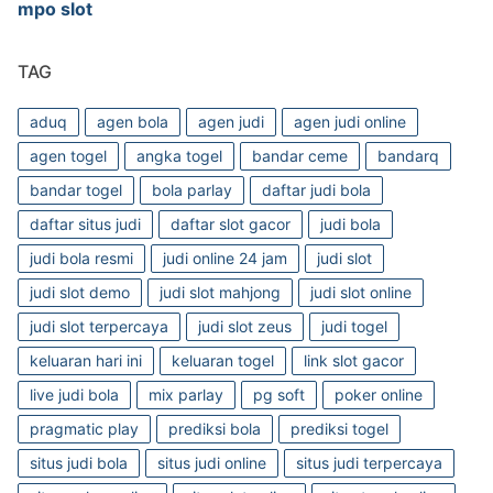
mpo slot
TAG
aduq
agen bola
agen judi
agen judi online
agen togel
angka togel
bandar ceme
bandarq
bandar togel
bola parlay
daftar judi bola
daftar situs judi
daftar slot gacor
judi bola
judi bola resmi
judi online 24 jam
judi slot
judi slot demo
judi slot mahjong
judi slot online
judi slot terpercaya
judi slot zeus
judi togel
keluaran hari ini
keluaran togel
link slot gacor
live judi bola
mix parlay
pg soft
poker online
pragmatic play
prediksi bola
prediksi togel
situs judi bola
situs judi online
situs judi terpercaya