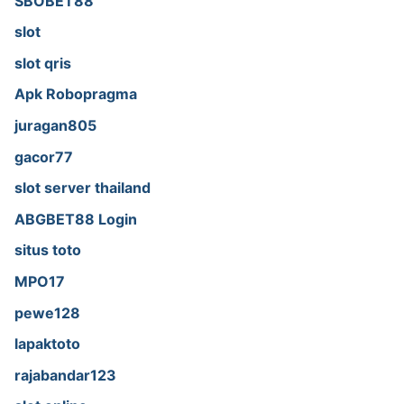
SBOBET88
slot
slot qris
Apk Robopragma
juragan805
gacor77
slot server thailand
ABGBET88 Login
situs toto
MPO17
pewe128
lapaktoto
rajabandar123