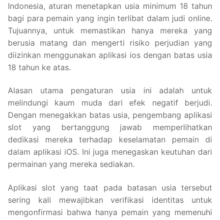
Indonesia, aturan menetapkan usia minimum 18 tahun
bagi para pemain yang ingin terlibat dalam judi online.
Tujuannya, untuk memastikan hanya mereka yang
berusia matang dan mengerti risiko perjudian yang
diizinkan menggunakan aplikasi ios dengan batas usia
18 tahun ke atas.
Alasan utama pengaturan usia ini adalah untuk
melindungi kaum muda dari efek negatif berjudi.
Dengan menegakkan batas usia, pengembang aplikasi
slot yang bertanggung jawab memperlihatkan
dedikasi mereka terhadap keselamatan pemain di
dalam aplikasi iOS. Ini juga menegaskan keutuhan dari
permainan yang mereka sediakan.
Aplikasi slot yang taat pada batasan usia tersebut
sering kali mewajibkan verifikasi identitas untuk
mengonfirmasi bahwa hanya pemain yang memenuhi