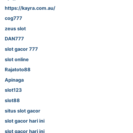
https://kayra.com.au/
cog777
zeus slot
DAN777
slot gacor 777
slot online
Rajatoto88
Apinaga
slot123
slot88
situs slot gacor
slot gacor hari ini
slot gacor hari ini