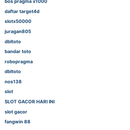
bos pragma x1000
daftar target4d
slotx50000
juragan805
dbltoto
bandar toto
robopragma
dbltoto
nos138
slot
SLOT GACOR HARI INI
slot gacor
fangwin 88