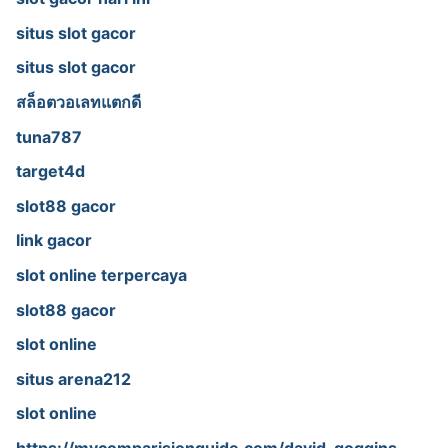
situs slot gacor
situs slot gacor
สล็อตวอเลทแตกดี
tuna787
target4d
slot88 gacor
link gacor
slot online terpercaya
slot88 gacor
slot online
situs arena212
slot online
https://mycomparisionguide.com/david-goggins-