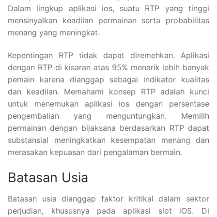
Dalam lingkup aplikasi ios, suatu RTP yang tinggi
mensinyalkan keadilan permainan serta probabilitas
menang yang meningkat.
Kepentingan RTP tidak dapat diremehkan. Aplikasi
dengan RTP di kisaran atas 95% menarik lebih banyak
pemain karena dianggap sebagai indikator kualitas
dan keadilan. Memahami konsep RTP adalah kunci
untuk menemukan aplikasi ios dengan persentase
pengembalian yang menguntungkan. Memilih
permainan dengan bijaksana berdasarkan RTP dapat
substansial meningkatkan kesempatan menang dan
merasakan kepuasan dari pengalaman bermain.
Batasan Usia
Batasan usia dianggap faktor kritikal dalam sektor
perjudian, khususnya pada aplikasi slot iOS. Di