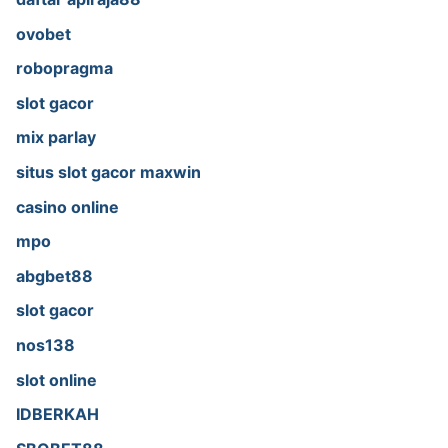
ovobet
robopragma
slot gacor
mix parlay
situs slot gacor maxwin
casino online
mpo
abgbet88
slot gacor
nos138
slot online
IDBERKAH