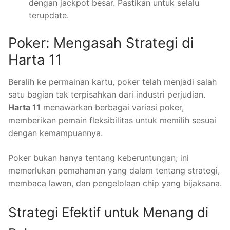
dengan jackpot besar. Pastikan untuk selalu
terupdate.
Poker: Mengasah Strategi di
Harta 11
Beralih ke permainan kartu, poker telah menjadi salah
satu bagian tak terpisahkan dari industri perjudian.
Harta 11
menawarkan berbagai variasi poker,
memberikan pemain fleksibilitas untuk memilih sesuai
dengan kemampuannya.
Poker bukan hanya tentang keberuntungan; ini
memerlukan pemahaman yang dalam tentang strategi,
membaca lawan, dan pengelolaan chip yang bijaksana.
Strategi Efektif untuk Menang di