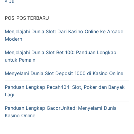
« Jul
POS-POS TERBARU
Menjelajahi Dunia Slot: Dari Kasino Online ke Arcade
Modern
Menjelajahi Dunia Slot Bet 100: Panduan Lengkap
untuk Pemain
Menyelami Dunia Slot Deposit 1000 di Kasino Online
Panduan Lengkap Pecah404: Slot, Poker dan Banyak
Lagi
Panduan Lengkap GacorUnited: Menyelami Dunia
Kasino Online