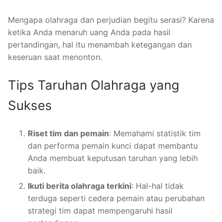
Mengapa olahraga dan perjudian begitu serasi? Karena
ketika Anda menaruh uang Anda pada hasil
pertandingan, hal itu menambah ketegangan dan
keseruan saat menonton.
Tips Taruhan Olahraga yang
Sukses
Riset tim dan pemain
: Memahami statistik tim
dan performa pemain kunci dapat membantu
Anda membuat keputusan taruhan yang lebih
baik.
Ikuti berita olahraga terkini
: Hal-hal tidak
terduga seperti cedera pemain atau perubahan
strategi tim dapat mempengaruhi hasil