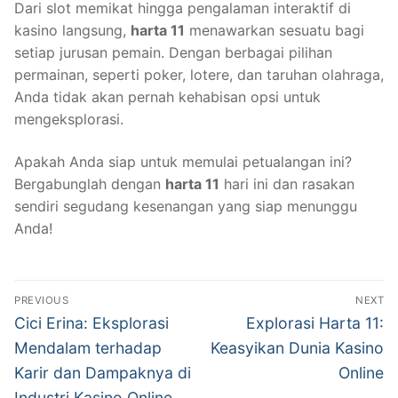
Dari slot memikat hingga pengalaman interaktif di
kasino langsung,
harta 11
menawarkan sesuatu bagi
setiap jurusan pemain. Dengan berbagai pilihan
permainan, seperti poker, lotere, dan taruhan olahraga,
Anda tidak akan pernah kehabisan opsi untuk
mengeksplorasi.
Apakah Anda siap untuk memulai petualangan ini?
Bergabunglah dengan
harta 11
hari ini dan rasakan
sendiri segudang kesenangan yang siap menunggu
Anda!
Navigasi
PREVIOUS
NEXT
pos
Previous
Next
Cici Erina: Eksplorasi
Explorasi Harta 11:
post:
post:
Mendalam terhadap
Keasyikan Dunia Kasino
Karir dan Dampaknya di
Online
Industri Kasino Online