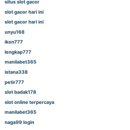
situs slot gacor
slot gacor hari ini
slot gacor hari ini
unyu168
ikon777
lengkap777
manilabet365
istana338
petir777
slot badak178
slot online terpercaya
manilabet365
naga99 login