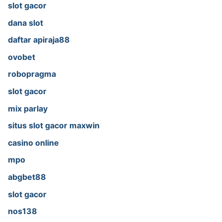
slot gacor
dana slot
daftar apiraja88
ovobet
robopragma
slot gacor
mix parlay
situs slot gacor maxwin
casino online
mpo
abgbet88
slot gacor
nos138