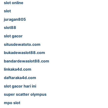
slot online
slot
juragan805
slot88
slot gacor
situsdewatoto.com
bukadewaslot88.com
bandardewaslot88.com
linkaka4d.com
daftaraka4d.com
slot gacor hari ini
super scatter olympus
mpo slot