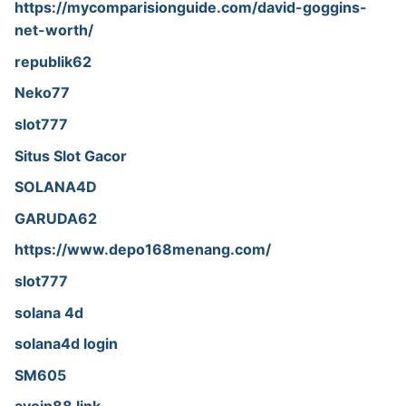
https://mycomparisionguide.com/david-goggins-
net-worth/
republik62
Neko77
slot777
Situs Slot Gacor
SOLANA4D
GARUDA62
https://www.depo168menang.com/
slot777
solana 4d
solana4d login
SM605