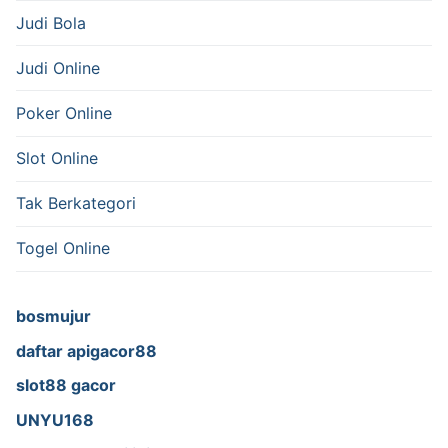
Judi Bola
Judi Online
Poker Online
Slot Online
Tak Berkategori
Togel Online
bosmujur
daftar apigacor88
slot88 gacor
UNYU168