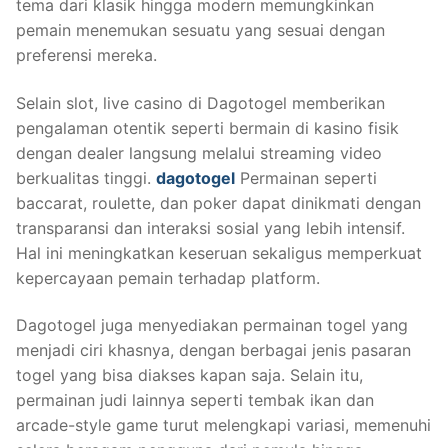
tema dari klasik hingga modern memungkinkan
pemain menemukan sesuatu yang sesuai dengan
preferensi mereka.
Selain slot, live casino di Dagotogel memberikan
pengalaman otentik seperti bermain di kasino fisik
dengan dealer langsung melalui streaming video
berkualitas tinggi.
dagotogel
Permainan seperti
baccarat, roulette, dan poker dapat dinikmati dengan
transparansi dan interaksi sosial yang lebih intensif.
Hal ini meningkatkan keseruan sekaligus memperkuat
kepercayaan pemain terhadap platform.
Dagotogel juga menyediakan permainan togel yang
menjadi ciri khasnya, dengan berbagai jenis pasaran
togel yang bisa diakses kapan saja. Selain itu,
permainan judi lainnya seperti tembak ikan dan
arcade-style game turut melengkapi variasi, memenuhi