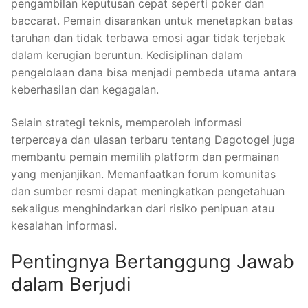
pengambilan keputusan cepat seperti poker dan
baccarat. Pemain disarankan untuk menetapkan batas
taruhan dan tidak terbawa emosi agar tidak terjebak
dalam kerugian beruntun. Kedisiplinan dalam
pengelolaan dana bisa menjadi pembeda utama antara
keberhasilan dan kegagalan.
Selain strategi teknis, memperoleh informasi
terpercaya dan ulasan terbaru tentang Dagotogel juga
membantu pemain memilih platform dan permainan
yang menjanjikan. Memanfaatkan forum komunitas
dan sumber resmi dapat meningkatkan pengetahuan
sekaligus menghindarkan dari risiko penipuan atau
kesalahan informasi.
Pentingnya Bertanggung Jawab
dalam Berjudi