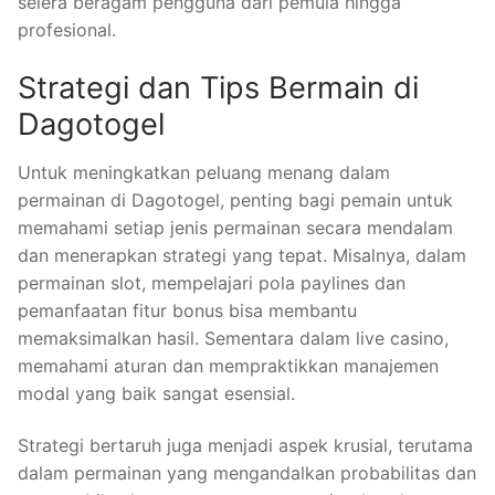
selera beragam pengguna dari pemula hingga
profesional.
Strategi dan Tips Bermain di
Dagotogel
Untuk meningkatkan peluang menang dalam
permainan di Dagotogel, penting bagi pemain untuk
memahami setiap jenis permainan secara mendalam
dan menerapkan strategi yang tepat. Misalnya, dalam
permainan slot, mempelajari pola paylines dan
pemanfaatan fitur bonus bisa membantu
memaksimalkan hasil. Sementara dalam live casino,
memahami aturan dan mempraktikkan manajemen
modal yang baik sangat esensial.
Strategi bertaruh juga menjadi aspek krusial, terutama
dalam permainan yang mengandalkan probabilitas dan