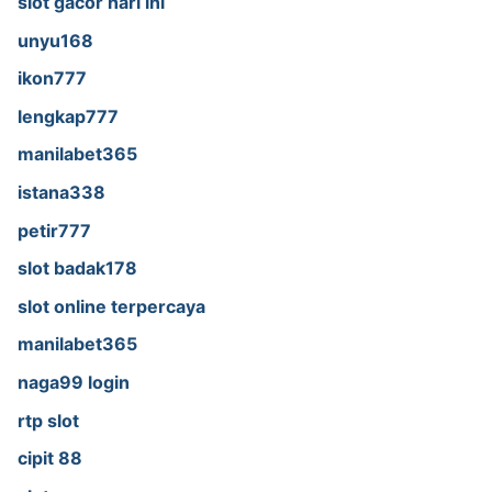
slot gacor hari ini
unyu168
ikon777
lengkap777
manilabet365
istana338
petir777
slot badak178
slot online terpercaya
manilabet365
naga99 login
rtp slot
cipit 88