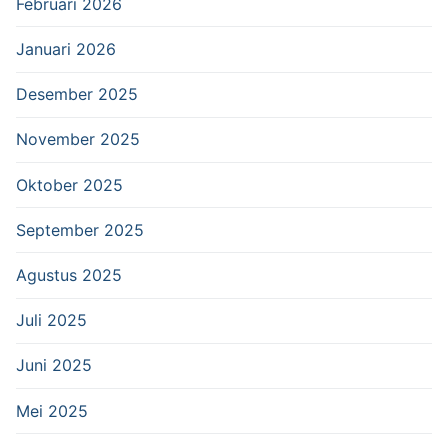
Februari 2026
Januari 2026
Desember 2025
November 2025
Oktober 2025
September 2025
Agustus 2025
Juli 2025
Juni 2025
Mei 2025