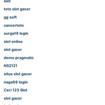
slot
toto slot gacor
gg soft
cancertoto
surga19 login
slot online
slot gacor
demo pragmatic
NS2121
situs slot gacor
naga99 login
Ceri 123 Slot
slot gacor