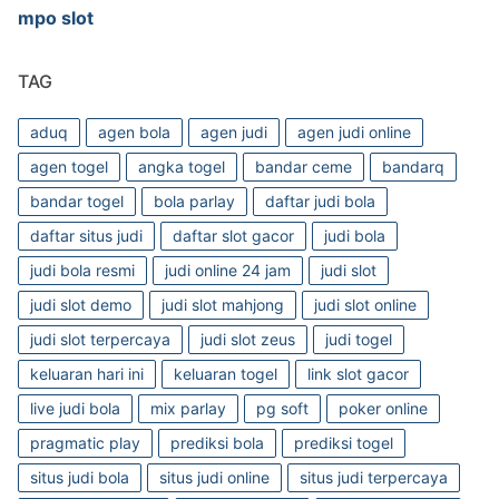
mpo slot
TAG
aduq
agen bola
agen judi
agen judi online
agen togel
angka togel
bandar ceme
bandarq
bandar togel
bola parlay
daftar judi bola
daftar situs judi
daftar slot gacor
judi bola
judi bola resmi
judi online 24 jam
judi slot
judi slot demo
judi slot mahjong
judi slot online
judi slot terpercaya
judi slot zeus
judi togel
keluaran hari ini
keluaran togel
link slot gacor
live judi bola
mix parlay
pg soft
poker online
pragmatic play
prediksi bola
prediksi togel
situs judi bola
situs judi online
situs judi terpercaya