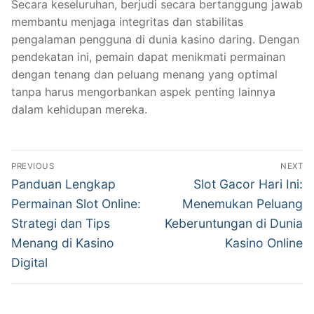
Secara keseluruhan, berjudi secara bertanggung jawab
membantu menjaga integritas dan stabilitas
pengalaman pengguna di dunia kasino daring. Dengan
pendekatan ini, pemain dapat menikmati permainan
dengan tenang dan peluang menang yang optimal
tanpa harus mengorbankan aspek penting lainnya
dalam kehidupan mereka.
Navigasi
PREVIOUS
NEXT
pos
Previous
Next
Panduan Lengkap
Slot Gacor Hari Ini:
post:
post:
Permainan Slot Online:
Menemukan Peluang
Strategi dan Tips
Keberuntungan di Dunia
Menang di Kasino
Kasino Online
Digital