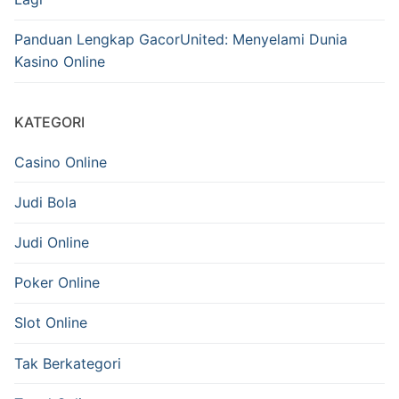
Panduan Lengkap GacorUnited: Menyelami Dunia
Kasino Online
KATEGORI
Casino Online
Judi Bola
Judi Online
Poker Online
Slot Online
Tak Berkategori