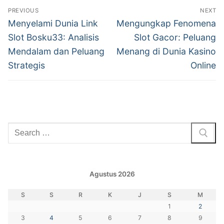
Navigasi
PREVIOUS
NEXT
pos
Previous
Next
Menyelami Dunia Link
Mengungkap Fenomena
post:
post:
Slot Bosku33: Analisis
Slot Gacor: Peluang
Mendalam dan Peluang
Menang di Dunia Kasino
Strategis
Online
Cari:
Agustus 2026
S
S
R
K
J
S
M
1
2
3
4
5
6
7
8
9