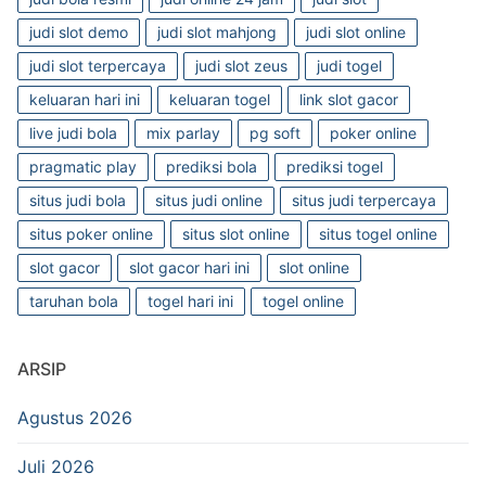
judi slot demo
judi slot mahjong
judi slot online
judi slot terpercaya
judi slot zeus
judi togel
keluaran hari ini
keluaran togel
link slot gacor
live judi bola
mix parlay
pg soft
poker online
pragmatic play
prediksi bola
prediksi togel
situs judi bola
situs judi online
situs judi terpercaya
situs poker online
situs slot online
situs togel online
slot gacor
slot gacor hari ini
slot online
taruhan bola
togel hari ini
togel online
ARSIP
Agustus 2026
Juli 2026