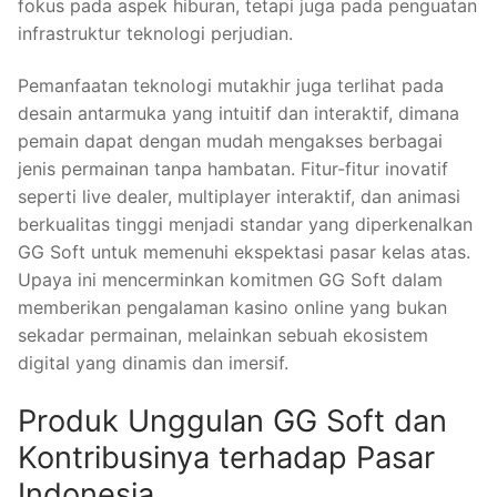
fokus pada aspek hiburan, tetapi juga pada penguatan
infrastruktur teknologi perjudian.
Pemanfaatan teknologi mutakhir juga terlihat pada
desain antarmuka yang intuitif dan interaktif, dimana
pemain dapat dengan mudah mengakses berbagai
jenis permainan tanpa hambatan. Fitur-fitur inovatif
seperti live dealer, multiplayer interaktif, dan animasi
berkualitas tinggi menjadi standar yang diperkenalkan
GG Soft untuk memenuhi ekspektasi pasar kelas atas.
Upaya ini mencerminkan komitmen GG Soft dalam
memberikan pengalaman kasino online yang bukan
sekadar permainan, melainkan sebuah ekosistem
digital yang dinamis dan imersif.
Produk Unggulan GG Soft dan
Kontribusinya terhadap Pasar
Indonesia