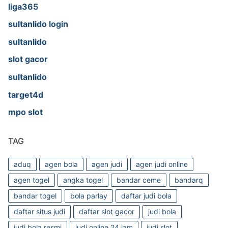
liga365
sultanlido login
sultanlido
slot gacor
sultanlido
target4d
mpo slot
TAG
aduq
agen bola
agen judi
agen judi online
agen togel
angka togel
bandar ceme
bandarq
bandar togel
bola parlay
daftar judi bola
daftar situs judi
daftar slot gacor
judi bola
judi bola resmi
judi online 24 jam
judi slot