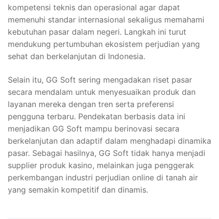
kompetensi teknis dan operasional agar dapat
memenuhi standar internasional sekaligus memahami
kebutuhan pasar dalam negeri. Langkah ini turut
mendukung pertumbuhan ekosistem perjudian yang
sehat dan berkelanjutan di Indonesia.
Selain itu, GG Soft sering mengadakan riset pasar
secara mendalam untuk menyesuaikan produk dan
layanan mereka dengan tren serta preferensi
pengguna terbaru. Pendekatan berbasis data ini
menjadikan GG Soft mampu berinovasi secara
berkelanjutan dan adaptif dalam menghadapi dinamika
pasar. Sebagai hasilnya, GG Soft tidak hanya menjadi
supplier produk kasino, melainkan juga penggerak
perkembangan industri perjudian online di tanah air
yang semakin kompetitif dan dinamis.