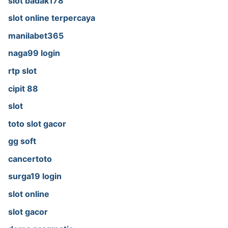
slot badak178
slot online terpercaya
manilabet365
naga99 login
rtp slot
cipit 88
slot
toto slot gacor
gg soft
cancertoto
surga19 login
slot online
slot gacor