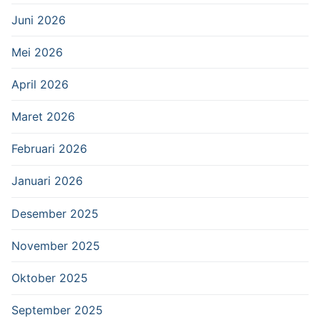
Juni 2026
Mei 2026
April 2026
Maret 2026
Februari 2026
Januari 2026
Desember 2025
November 2025
Oktober 2025
September 2025