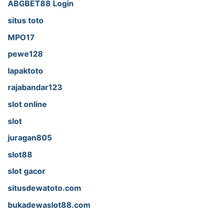
ABGBET88 Login
situs toto
MPO17
pewe128
lapaktoto
rajabandar123
slot online
slot
juragan805
slot88
slot gacor
situsdewatoto.com
bukadewaslot88.com