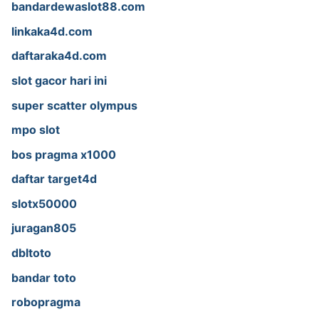
bandardewaslot88.com
linkaka4d.com
daftaraka4d.com
slot gacor hari ini
super scatter olympus
mpo slot
bos pragma x1000
daftar target4d
slotx50000
juragan805
dbltoto
bandar toto
robopragma