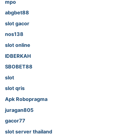
mpo
abgbet88
slot gacor
nos138
slot online
IDBERKAH
SBOBET88
slot
slot qris
Apk Robopragma
juragan805
gacor77
slot server thailand