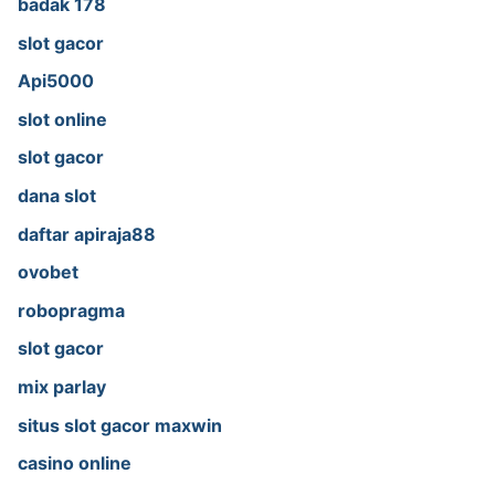
badak 178
slot gacor
Api5000
slot online
slot gacor
dana slot
daftar apiraja88
ovobet
robopragma
slot gacor
mix parlay
situs slot gacor maxwin
casino online