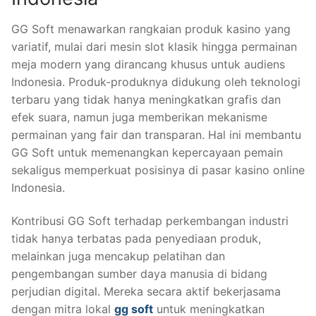
GG Soft menawarkan rangkaian produk kasino yang
variatif, mulai dari mesin slot klasik hingga permainan
meja modern yang dirancang khusus untuk audiens
Indonesia. Produk-produknya didukung oleh teknologi
terbaru yang tidak hanya meningkatkan grafis dan
efek suara, namun juga memberikan mekanisme
permainan yang fair dan transparan. Hal ini membantu
GG Soft untuk memenangkan kepercayaan pemain
sekaligus memperkuat posisinya di pasar kasino online
Indonesia.
Kontribusi GG Soft terhadap perkembangan industri
tidak hanya terbatas pada penyediaan produk,
melainkan juga mencakup pelatihan dan
pengembangan sumber daya manusia di bidang
perjudian digital. Mereka secara aktif bekerjasama
dengan mitra lokal
gg soft
untuk meningkatkan