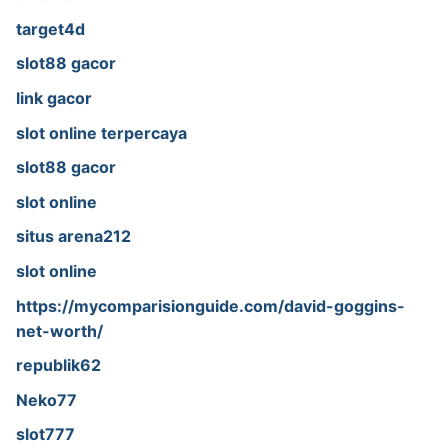
target4d
slot88 gacor
link gacor
slot online terpercaya
slot88 gacor
slot online
situs arena212
slot online
https://mycomparisionguide.com/david-goggins-
net-worth/
republik62
Neko77
slot777