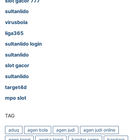
slot gacor 777
sultanlido
virusbola
liga365
sultanlido login
sultanlido
slot gacor
sultanlido
target4d
mpo slot
TAG
aduq
agen bola
agen judi
agen judi online
agen togel
angka togel
bandar ceme
bandarq