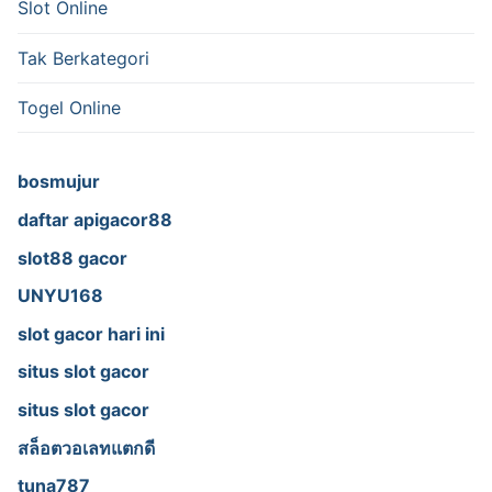
Slot Online
Tak Berkategori
Togel Online
bosmujur
daftar apigacor88
slot88 gacor
UNYU168
slot gacor hari ini
situs slot gacor
situs slot gacor
สล็อตวอเลทแตกดี
tuna787