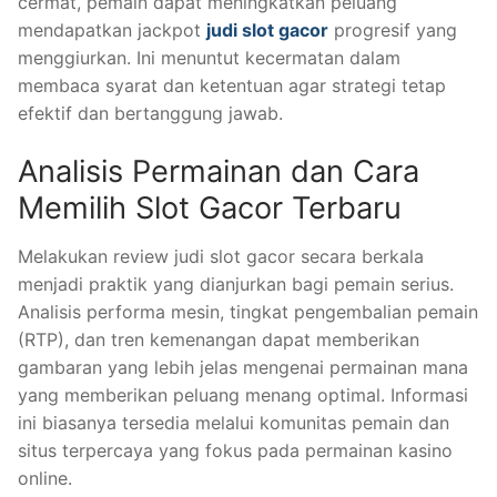
cermat, pemain dapat meningkatkan peluang
mendapatkan jackpot
judi slot gacor
progresif yang
menggiurkan. Ini menuntut kecermatan dalam
membaca syarat dan ketentuan agar strategi tetap
efektif dan bertanggung jawab.
Analisis Permainan dan Cara
Memilih Slot Gacor Terbaru
Melakukan review judi slot gacor secara berkala
menjadi praktik yang dianjurkan bagi pemain serius.
Analisis performa mesin, tingkat pengembalian pemain
(RTP), dan tren kemenangan dapat memberikan
gambaran yang lebih jelas mengenai permainan mana
yang memberikan peluang menang optimal. Informasi
ini biasanya tersedia melalui komunitas pemain dan
situs terpercaya yang fokus pada permainan kasino
online.