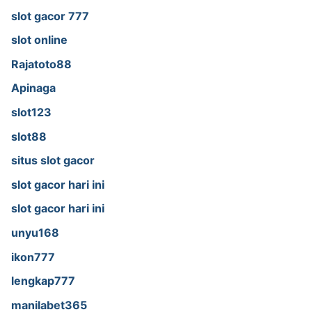
slot gacor 777
slot online
Rajatoto88
Apinaga
slot123
slot88
situs slot gacor
slot gacor hari ini
slot gacor hari ini
unyu168
ikon777
lengkap777
manilabet365