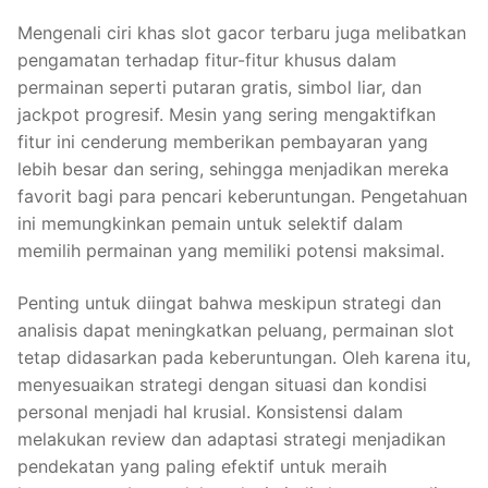
Mengenali ciri khas slot gacor terbaru juga melibatkan
pengamatan terhadap fitur-fitur khusus dalam
permainan seperti putaran gratis, simbol liar, dan
jackpot progresif. Mesin yang sering mengaktifkan
fitur ini cenderung memberikan pembayaran yang
lebih besar dan sering, sehingga menjadikan mereka
favorit bagi para pencari keberuntungan. Pengetahuan
ini memungkinkan pemain untuk selektif dalam
memilih permainan yang memiliki potensi maksimal.
Penting untuk diingat bahwa meskipun strategi dan
analisis dapat meningkatkan peluang, permainan slot
tetap didasarkan pada keberuntungan. Oleh karena itu,
menyesuaikan strategi dengan situasi dan kondisi
personal menjadi hal krusial. Konsistensi dalam
melakukan review dan adaptasi strategi menjadikan
pendekatan yang paling efektif untuk meraih