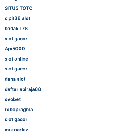
SITUS TOTO
cipit88 slot
badak 178
slot gacor
Api5000
slot online
slot gacor
dana slot
daftar apiraja88
ovobet
robopragma
slot gacor
mix parlay