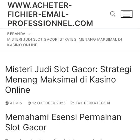
Lompat
WWW.ACHETER-
ke
FICHIER-EMAIL-
konten
PROFESSIONNEL.COM
BERANDA
Cari:
MISTERI JUDI SLOT GACOR: STRATEGI MENANG MAKSIMAL DI
KASINO ONLINE
Misteri Judi Slot Gacor: Strategi
Menang Maksimal di Kasino
Online
ADMIN
12 OKTOBER 2025
TAK BERKATEGORI
Memahami Esensi Permainan
Slot Gacor