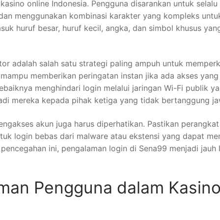
kasino online Indonesia. Pengguna disarankan untuk selalu
 dan menggunakan kombinasi karakter yang kompleks untu
uk huruf besar, huruf kecil, angka, dan simbol khusus yan
aktor adalah salah satu strategi paling ampuh untuk memper
i mampu memberikan peringatan instan jika ada akses yang
baiknya menghindari login melalui jaringan Wi-Fi publik y
di mereka kepada pihak ketiga yang tidak bertanggung j
ngakses akun juga harus diperhatikan. Pastikan perangkat
ntuk login bebas dari malware atau ekstensi yang dapat me
pencegahan ini, pengalaman login di Sena99 menjadi jauh 
man Pengguna dalam Kasin