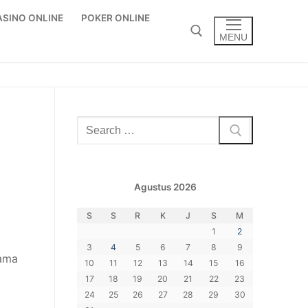
ASINO ONLINE
POKER ONLINE
MENU
Cari:
Cari:
Agustus 2026
S
S
R
K
J
S
M
1
2
3
4
5
6
7
8
9
tama
10
11
12
13
14
15
16
17
18
19
20
21
22
23
24
25
26
27
28
29
30