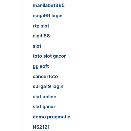
manilabet365
naga99 login
rtp slot
cipit 88
slot
toto slot gacor
gg soft
cancertoto
surga19 login
slot online
slot gacor
demo pragmatic
NS2121