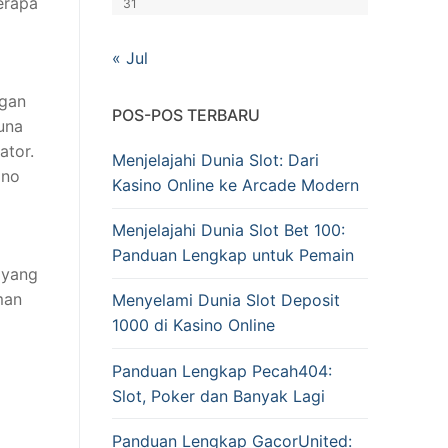
erapa
31
« Jul
ngan
POS-POS TERBARU
una
ator.
Menjelajahi Dunia Slot: Dari
ino
Kasino Online ke Arcade Modern
Menjelajahi Dunia Slot Bet 100:
Panduan Lengkap untuk Pemain
 yang
man
Menyelami Dunia Slot Deposit
1000 di Kasino Online
Panduan Lengkap Pecah404:
Slot, Poker dan Banyak Lagi
Panduan Lengkap GacorUnited: