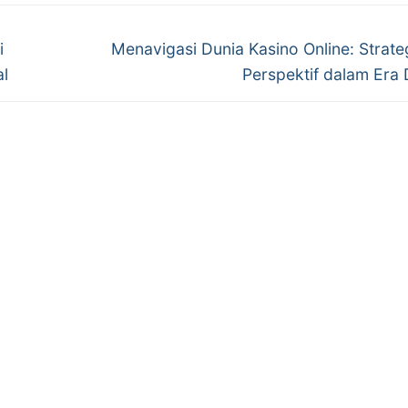
Next
i
Menavigasi Dunia Kasino Online: Strate
post:
al
Perspektif dalam Era D