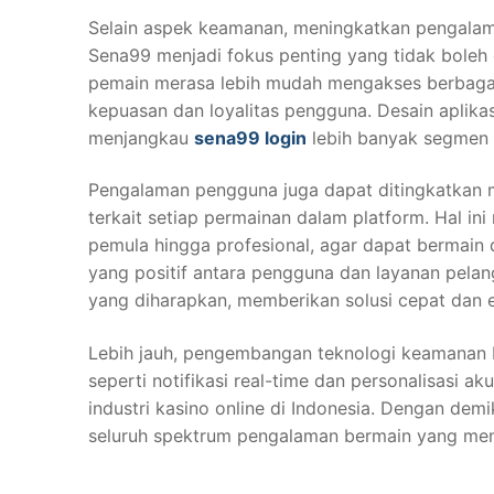
Selain aspek keamanan, meningkatkan pengalam
Sena99 menjadi fokus penting yang tidak boleh 
pemain merasa lebih mudah mengakses berbagai 
kepuasan dan loyalitas pengguna. Desain aplik
menjangkau
sena99 login
lebih banyak segmen 
Pengalaman pengguna juga dapat ditingkatkan m
terkait setiap permainan dalam platform. Hal ini
pemula hingga profesional, agar dapat bermain d
yang positif antara pengguna dan layanan pelan
yang diharapkan, memberikan solusi cepat dan e
Lebih jauh, pengembangan teknologi keamanan bac
seperti notifikasi real-time dan personalisasi 
industri kasino online di Indonesia. Dengan dem
seluruh spektrum pengalaman bermain yang menja