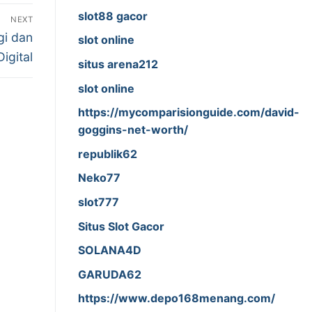
slot88 gacor
NEXT
gi dan
slot online
igital
situs arena212
slot online
https://mycomparisionguide.com/david-
goggins-net-worth/
republik62
Neko77
slot777
Situs Slot Gacor
SOLANA4D
GARUDA62
https://www.depo168menang.com/