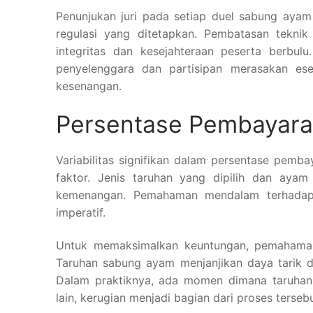
Penunjukan juri pada setiap duel sabung aya
regulasi yang ditetapkan. Pembatasan teknik
integritas dan kesejahteraan peserta berbu
penyelenggara dan partisipan merasakan ese
kesenangan.
Persentase Pembayar
Variabilitas signifikan dalam persentase pemb
faktor. Jenis taruhan yang dipilih dan ayam
kemenangan. Pemahaman mendalam terhadap p
imperatif.
Untuk memaksimalkan keuntungan, pemahaman
Taruhan sabung ayam menjanjikan daya tarik di
Dalam praktiknya, ada momen dimana taruhan 
lain, kerugian menjadi bagian dari proses tersebu