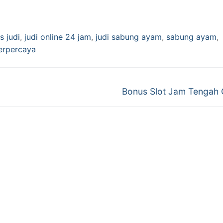
s judi
,
judi online 24 jam
,
judi sabung ayam
,
sabung ayam
,
terpercaya
Next
Bonus Slot Jam Tengah
post: