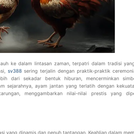
auh ke dalam lintasan zaman, terpatri dalam tradisi yan
asi,
sv388
sering terjalin dengan praktik-praktik ceremoni
ebih dari sekadar bentuk hiburan, mencerminkan simb
am sejarahnya, ayam jantan yang terlatih dengan kekuata
arungan, menggambarkan nilai-nilai prestis yang dipe
asi yang dinamis dan penuh tantangan. Keahlian dalam me