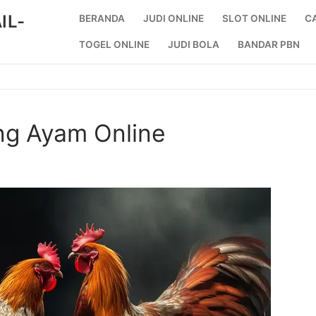
IL-
BERANDA
JUDI ONLINE
SLOT ONLINE
C
TOGEL ONLINE
JUDI BOLA
BANDAR PBN
ng Ayam Online