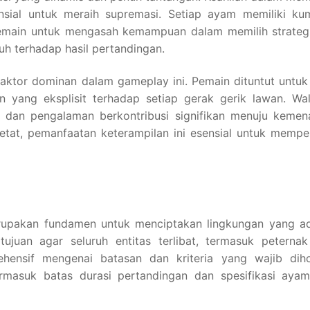
sial untuk meraih supremasi. Setiap ayam memiliki ku
 pemain untuk mengasah kemampuan dalam memilih strateg
ruh terhadap hasil pertandingan.
aktor dominan dalam gameplay ini. Pemain dituntut untuk
 yang eksplisit terhadap setiap gerak gerik lawan. Wa
n dan pengalaman berkontribusi signifikan menuju kemen
tat, pemanfaatan keterampilan ini esensial untuk mempe
upakan fundamen untuk menciptakan lingkungan yang ad
juan agar seluruh entitas terlibat, termasuk peternak
ensif mengenai batasan dan kriteria yang wajib diho
ermasuk batas durasi pertandingan dan spesifikasi aya