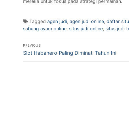
mereka untuk fokus pada strategi permainan.
Tagged
agen judi
,
agen judi online
,
daftar situ
sabung ayam online
,
situs judi online
,
situs judi 
Navigasi
PREVIOUS
Previous
pos
Slot Habanero Paling Diminati Tahun Ini
post: