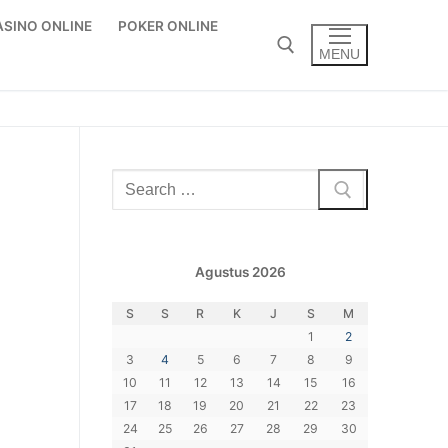
ASINO ONLINE
POKER ONLINE
MENU
Cari:
Cari:
Agustus 2026
S
S
R
K
J
S
M
1
2
3
4
5
6
7
8
9
10
11
12
13
14
15
16
17
18
19
20
21
22
23
24
25
26
27
28
29
30