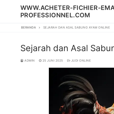
Lompat
WWW.ACHETER-FICHIER-EMA
ke
PROFESSIONNEL.COM
konten
BERANDA
SEJARAH DAN ASAL SABUNG AYAM ONLINE
Sejarah dan Asal Sabu
ADMIN
25 JUNI 2025
JUDI ONLINE