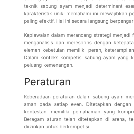
teknik sabung ayam menjadi determinant esen
karakteristik unik; memahami ini mewajibkan
paling efektif. Hal ini secara langsung berpenga
Kepiawaian dalam merancang strategi menjadi f
menganalisis dan merespons dengan ketepatan
elemen kebetulan memiliki peran, keterampila
Dalam konteks kompetisi sabung ayam yang ke
peluang kemenangan.
Peraturan
Keberadaan peraturan dalam sabung ayam mer
aman pada setiap even. Ditetapkan dengan tu
kontestan, memiliki pemahaman yang kompreh
Beragam aturan telah ditetapkan di arena, t
diizinkan untuk berkompetisi.