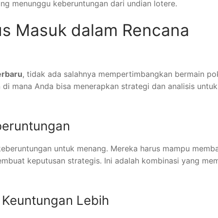
ng menunggu keberuntungan dari undian lotere.
us Masuk dalam Rencana
erbaru
, tidak ada salahnya mempertimbangkan bermain pok
di mana Anda bisa menerapkan strategi dan analisis untuk
beruntungan
 keberuntungan untuk menang. Mereka harus mampu memb
mbuat keputusan strategis. Ini adalah kombinasi yang me
 Keuntungan Lebih