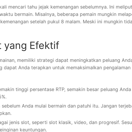
kali mencari tahu jejak kemenangan sebelumnya. Ini meliput
n waktu bermain. Misalnya, beberapa pemain mungkin mela
kemenangan setelah pukul 8 malam. Meski ini mungkin tid
t yang Efektif
mainan, memiliki strategi dapat meningkatkan peluang And
ang dapat Anda terapkan untuk memaksimalkan pengalaman
emakin tinggi persentase RTP, semakin besar peluang Anda
5%.
 sebelum Anda mulai bermain dan patuhi itu. Jangan terje
pkan.
gai jenis slot, seperti slot klasik, video, dan progresif. Ses
einginan keuntungan.