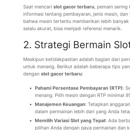
Saat mencari
slot gacor terbaru
, pemain sering 
informasi tentang pembayaran, jenis mesin, da
bahwa mesin tertentu memberikan lebih banyak 
selalu akurat, bisa menjadi referensi menarik.
2. Strategi Bermain Slo
Meskipun ketidakpastian adalah bagian dari per
untuk menang. Berikut adalah beberapa tips y
dengan
slot gacor terbaru
:
Pahami Persentase Pembayaran (RTP)
: S
menang. Pilih mesin dengan RTP minimal 9
Manajemen Keuangan
: Tetapkan anggaran
dalam permainan lebih dari yang Anda teta
Memilih Variasi Slot yang Tepat
: Ada berba
pilihan Anda dengan gaya permainan dan k