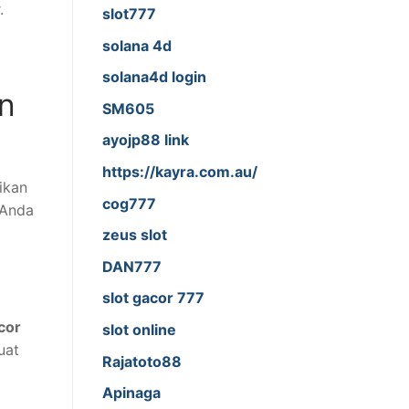
.
slot777
solana 4d
solana4d login
n
SM605
ayojp88 link
https://kayra.com.au/
ikan
cog777
 Anda
zeus slot
DAN777
slot gacor 777
cor
slot online
uat
Rajatoto88
Apinaga