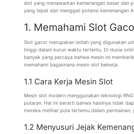
slot yang menawarkan kemenangan besar dan pe
yang tepat dan menggali potensi kemenangan An
1. Memahami Slot Gaco
Slot gacor merupakan istilah yang digunakan un
tinggi dalam kurun waktu tertentu. Di dunia onli
banyak yang percaya bahwa mesin ini memberik
memahami bagaimana mesin slot bekerja.
1.1 Cara Kerja Mesin Slot
Mesin slot modern menggunakan teknologi RNG 
putaran. Hal ini berarti bahwa hasilnya tidak 
mereka melihat pola tertentu dalam permainan,
1.2 Menyusuri Jejak Kemenan