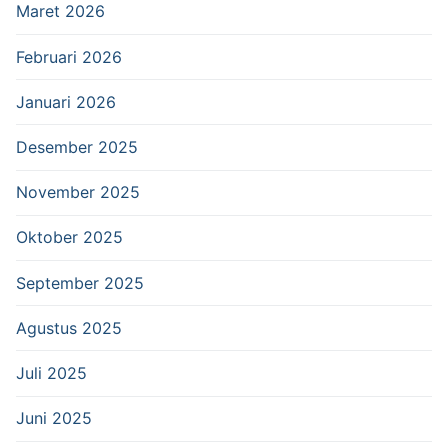
Maret 2026
Februari 2026
Januari 2026
Desember 2025
November 2025
Oktober 2025
September 2025
Agustus 2025
Juli 2025
Juni 2025