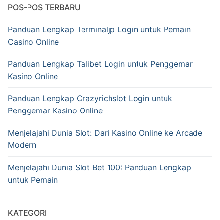
POS-POS TERBARU
Panduan Lengkap Terminaljp Login untuk Pemain
Casino Online
Panduan Lengkap Talibet Login untuk Penggemar
Kasino Online
Panduan Lengkap Crazyrichslot Login untuk
Penggemar Kasino Online
Menjelajahi Dunia Slot: Dari Kasino Online ke Arcade
Modern
Menjelajahi Dunia Slot Bet 100: Panduan Lengkap
untuk Pemain
KATEGORI