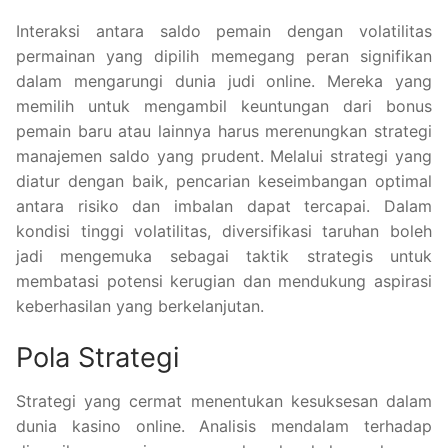
Interaksi antara saldo pemain dengan volatilitas
permainan yang dipilih memegang peran signifikan
dalam mengarungi dunia judi online. Mereka yang
memilih untuk mengambil keuntungan dari bonus
pemain baru atau lainnya harus merenungkan strategi
manajemen saldo yang prudent. Melalui strategi yang
diatur dengan baik, pencarian keseimbangan optimal
antara risiko dan imbalan dapat tercapai. Dalam
kondisi tinggi volatilitas, diversifikasi taruhan boleh
jadi mengemuka sebagai taktik strategis untuk
membatasi potensi kerugian dan mendukung aspirasi
keberhasilan yang berkelanjutan.
Pola Strategi
Strategi yang cermat menentukan kesuksesan dalam
dunia kasino online. Analisis mendalam terhadap