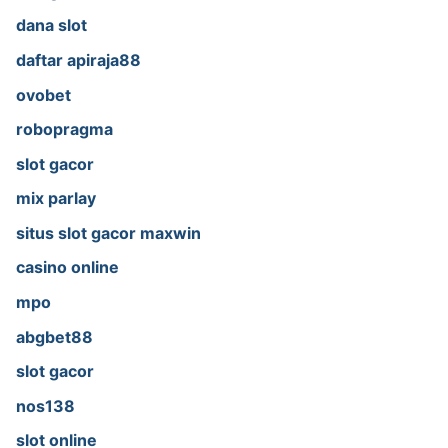
dana slot
daftar apiraja88
ovobet
robopragma
slot gacor
mix parlay
situs slot gacor maxwin
casino online
mpo
abgbet88
slot gacor
nos138
slot online