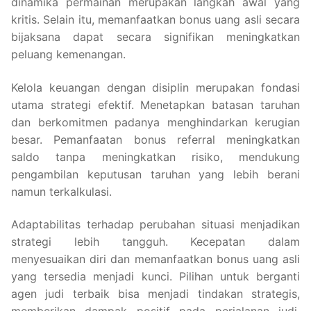
dinamika permainan merupakan langkah awal yang
kritis. Selain itu, memanfaatkan bonus uang asli secara
bijaksana dapat secara signifikan meningkatkan
peluang kemenangan.
Kelola keuangan dengan disiplin merupakan fondasi
utama strategi efektif. Menetapkan batasan taruhan
dan berkomitmen padanya menghindarkan kerugian
besar. Pemanfaatan bonus referral meningkatkan
saldo tanpa meningkatkan risiko, mendukung
pengambilan keputusan taruhan yang lebih berani
namun terkalkulasi.
Adaptabilitas terhadap perubahan situasi menjadikan
strategi lebih tangguh. Kecepatan dalam
menyesuaikan diri dan memanfaatkan bonus uang asli
yang tersedia menjadi kunci. Pilihan untuk berganti
agen judi terbaik bisa menjadi tindakan strategis,