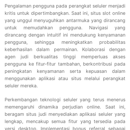
Pengalaman pengguna pada perangkat seluler menjadi
kritis untuk dipertimbangkan. Saat ini, situs slot online
yang unggul menyuguhkan antarmuka yang dirancang
untuk memudahkan pengguna. Navigasi yang
dirancang dengan intuitif ini mendukung kenyamanan
pengguna, sehingga meningkatkan probabilitas
keberhasilan dalam permainan. Kolaborasi dengan
agen judi berkualitas tinggi memperluas akses
pengguna ke fitur-fitur tambahan, berkontribusi pada
peningkatan kenyamanan serta kepuasan dalam
menggunakan aplikasi atau situs melalui perangkat
seluler mereka.
Perkembangan teknologi seluler yang terus menerus
memengaruhi dinamika perjudian online. Saat ini,
beragam situs judi menyediakan aplikasi seluler yang
lengkap, mencakup semua fitur yang tersedia pada
versi desktop. Implementasi bonus referral sebagai