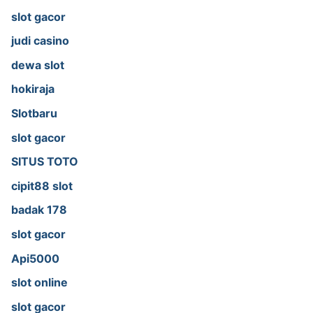
slot gacor
judi casino
dewa slot
hokiraja
Slotbaru
slot gacor
SITUS TOTO
cipit88 slot
badak 178
slot gacor
Api5000
slot online
slot gacor