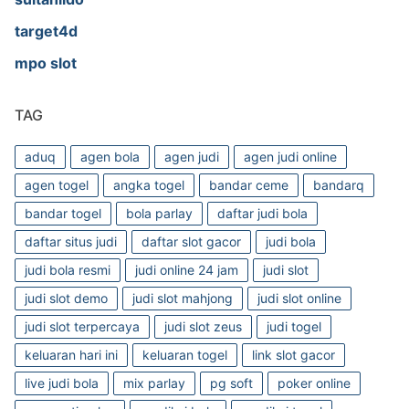
target4d
mpo slot
TAG
aduq
agen bola
agen judi
agen judi online
agen togel
angka togel
bandar ceme
bandarq
bandar togel
bola parlay
daftar judi bola
daftar situs judi
daftar slot gacor
judi bola
judi bola resmi
judi online 24 jam
judi slot
judi slot demo
judi slot mahjong
judi slot online
judi slot terpercaya
judi slot zeus
judi togel
keluaran hari ini
keluaran togel
link slot gacor
live judi bola
mix parlay
pg soft
poker online