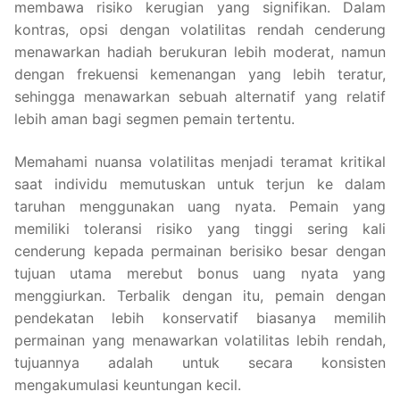
membawa risiko kerugian yang signifikan. Dalam
kontras, opsi dengan volatilitas rendah cenderung
menawarkan hadiah berukuran lebih moderat, namun
dengan frekuensi kemenangan yang lebih teratur,
sehingga menawarkan sebuah alternatif yang relatif
lebih aman bagi segmen pemain tertentu.
Memahami nuansa volatilitas menjadi teramat kritikal
saat individu memutuskan untuk terjun ke dalam
taruhan menggunakan uang nyata. Pemain yang
memiliki toleransi risiko yang tinggi sering kali
cenderung kepada permainan berisiko besar dengan
tujuan utama merebut bonus uang nyata yang
menggiurkan. Terbalik dengan itu, pemain dengan
pendekatan lebih konservatif biasanya memilih
permainan yang menawarkan volatilitas lebih rendah,
tujuannya adalah untuk secara konsisten
mengakumulasi keuntungan kecil.